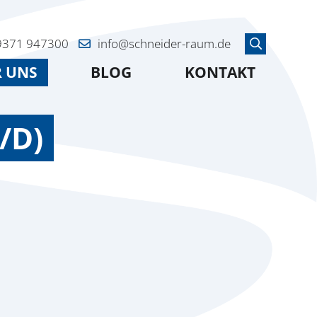
9371 947300
info@schneider-raum.de
Suche
 UNS
BLOG
KONTAKT
/D)