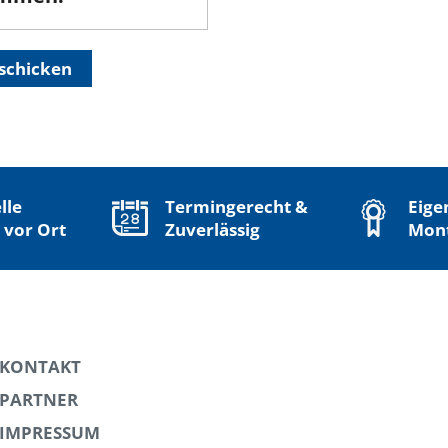
schicken
lle
Termingerecht &
Eige
 vor Ort
Zuverlässig
Mon
KONTAKT
PARTNER
IMPRESSUM